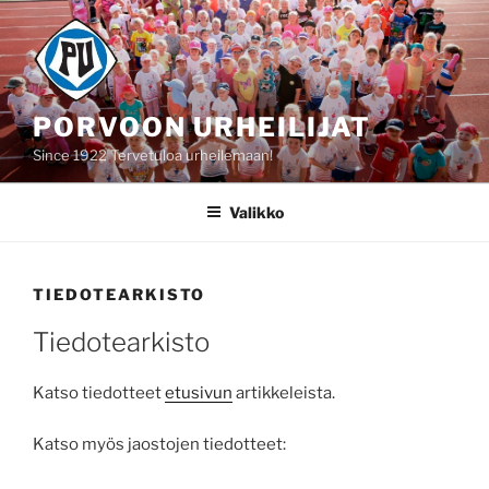
Siirry
sisältöön
PORVOON URHEILIJAT
Since 1922 Tervetuloa urheilemaan!
Valikko
TIEDOTEARKISTO
Tiedotearkisto
Katso tiedotteet
etusivun
artikkeleista.
Katso myös jaostojen tiedotteet: