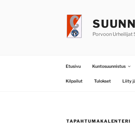
Siirry
sisältöön
SUUNN
Porvoon Urheilijat
Etusivu
Kuntosuunnistus
Kilpailut
Tulokset
Liity 
TAPAHTUMAKALENTERI