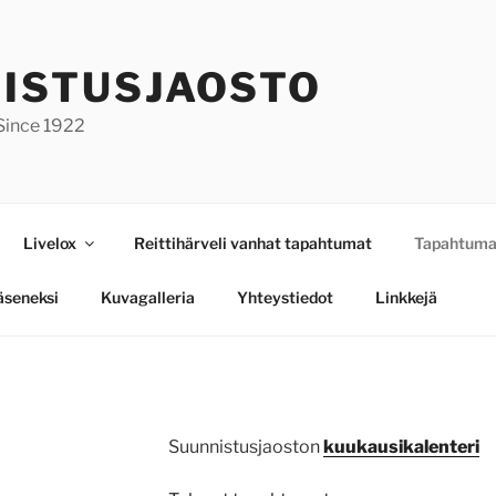
ISTUSJAOSTO
 Since 1922
Livelox
Reittihärveli vanhat tapahtumat
Tapahtuma
jäseneksi
Kuvagalleria
Yhteystiedot
Linkkejä
Suunnistusjaoston
kuukausikalenteri