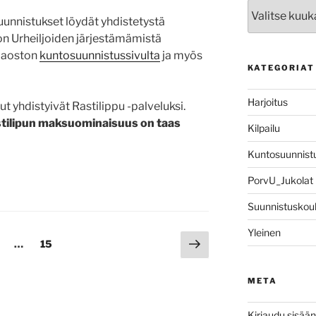
Arkistot
unnistukset löydät yhdistetystä
on Urheiljoiden järjestämämistä
 jaoston
kuntosuunnistussivulta
ja myös
KATEGORIAT
Harjoitus
ut yhdistyivät Rastilippu -palveluksi.
stilipun maksuominaisuus on taas
Kilpailu
Kuntosuunnist
PorvU_Jukolat
Suunnistuskou
Yleinen
Seuraava
ivu
Sivu
…
15
sivu
META
Kirjaudu sisään