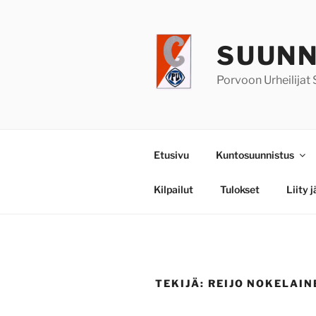
Siirry
sisältöön
SUUNN
Porvoon Urheilijat
Etusivu
Kuntosuunnistus
Kilpailut
Tulokset
Liity 
TEKIJÄ:
REIJO NOKELAIN