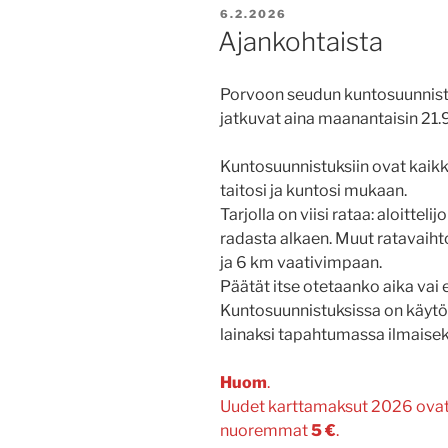
JULKAISTU
6.2.2026
Ajankohtaista
Porvoon seudun kuntosuunnistu
jatkuvat aina maanantaisin 21.
Kuntosuunnistuksiin ovat kaikki
taitosi ja kuntosi mukaan.
Tarjolla on viisi rataa: aloittelij
radasta alkaen. Muut ratavaiht
ja 6 km vaativimpaan.
Päätät itse otetaanko aika vai e
Kuntosuunnistuksissa on käytös
lainaksi tapahtumassa ilmaisek
Huom
.
Uudet karttamaksut 2026 ovat:
nuoremmat
5 €
.