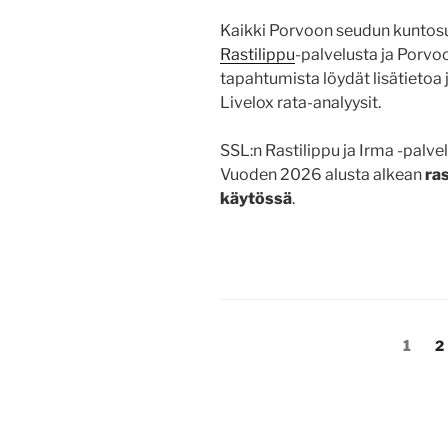
Kaikki Porvoon seudun kuntosu
Rastilippu
-palvelusta ja Porvo
tapahtumista löydät lisätietoa
Livelox rata-analyysit.
SSL:n Rastilippu ja Irma -palvel
Vuoden 2026 alusta alkean
ra
käytössä
.
Artikkelien
Sivu
S
1
2
sivutus