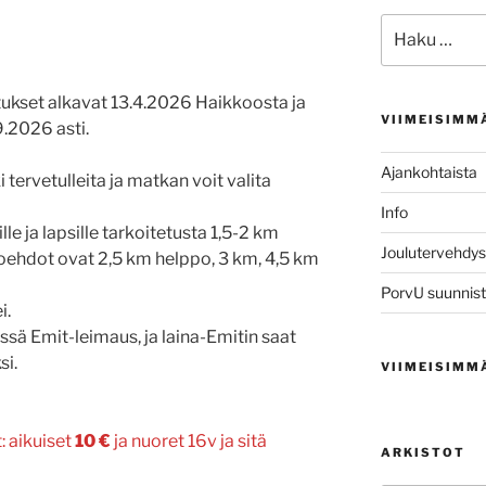
Etsi:
kset alkavat 13.4.2026 Haikkoosta ja
VIIMEISIMM
9.2026 asti.
Ajankohtaista
 tervetulleita ja matkan voit valita
Info
oille ja lapsille tarkoitetusta 1,5-2 km
Joulutervehdys
oehdot ovat 2,5 km helppo, 3 km, 4,5 km
PorvU suunnist
i.
sä Emit-leimaus, ja laina-Emitin saat
si.
VIIMEISIMM
 aikuiset
10 €
ja nuoret 16v ja sitä
ARKISTOT