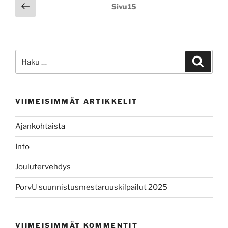
Artikkelien
Edellinen
Sivu
15
sivu
sivutus
Etsi:
Haku
VIIMEISIMMÄT ARTIKKELIT
Ajankohtaista
Info
Joulutervehdys
PorvU suunnistusmestaruuskilpailut 2025
VIIMEISIMMÄT KOMMENTIT