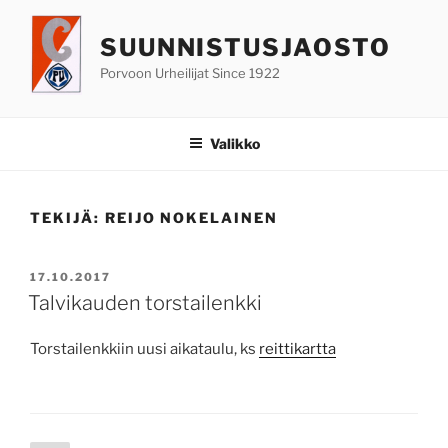
Siirry
sisältöön
SUUNNISTUSJAOSTO
Porvoon Urheilijat Since 1922
Valikko
TEKIJÄ:
REIJO NOKELAINEN
JULKAISTU
17.10.2017
Talvikauden torstailenkki
Torstailenkkiin uusi aikataulu, ks
reittikartta