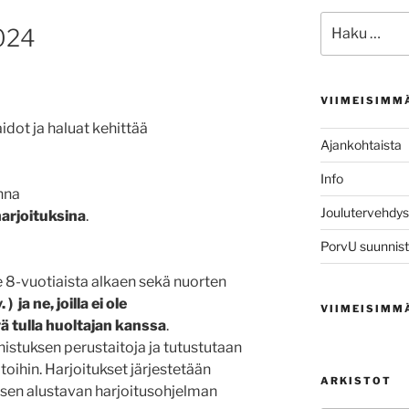
Etsi:
024
VIIMEISIMM
dot ja haluat kehittää
Ajankohtaista
Info
nna
Joulutervehdys
arjoituksina
.
PorvU suunnist
e 8-vuotiaista alkaen sekä nuorten
 ja ne, joilla ei ole
VIIMEISIMM
ä tulla
huoltajan kanssa
.
nistuksen perustaitoja ja tutustutaan
oihin. Harjoitukset järjestetään
ARKISTOT
sen alustavan harjoitusohjelman