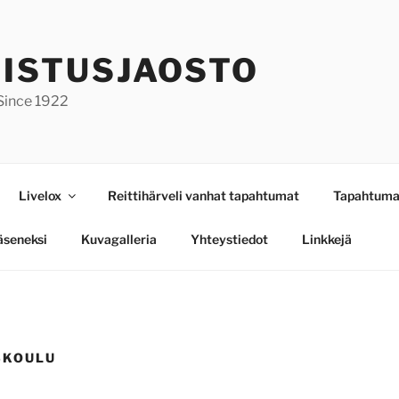
ISTUSJAOSTO
 Since 1922
Livelox
Reittihärveli vanhat tapahtumat
Tapahtuma
jäseneksi
Kuvagalleria
Yhteystiedot
Linkkejä
SKOULU