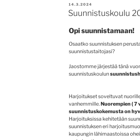
JULKAISTU
14.3.2024
Suunnistuskoulu 2
Opi suunnistamaan!
Osaatko suunnistuksen perustai
suunnistustaitojasi?
Jaostomme järjestää tänä vuo
suunnistuskoulun
suunnistush
Harjoitukset soveltuvat nuorill
vanhemmille.
Nuorempien ( 7 v. )
suunnistuskokemusta
on hyv
Harjoituksissa kehitetään suun
suunnistuksen eri harjoitusmuot
kaupungin lähimaastoissa ohei