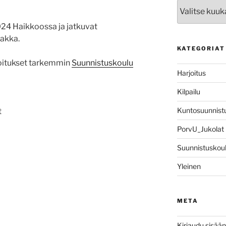
Arkistot
2024 Haikkoossa ja jatkuvat
aakka.
KATEGORIAT
joitukset tarkemmin
Suunnistuskoulu
Harjoitus
Kilpailu
Kuntosuunnist
t
PorvU_Jukolat
Suunnistuskou
Yleinen
META
Kirjaudu sisään