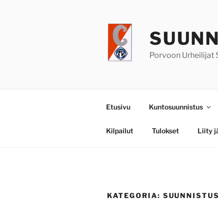
Siirry
sisältöön
SUUNN
Porvoon Urheilijat
Etusivu
Kuntosuunnistus
Kilpailut
Tulokset
Liity 
KATEGORIA:
SUUNNISTU