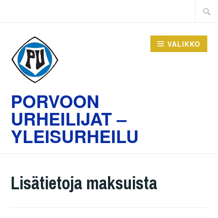
Hyppää
Haku:
sisältöön
VALIKKO
PORVOON
URHEILIJAT –
YLEISURHEILU
Lisätietoja maksuista