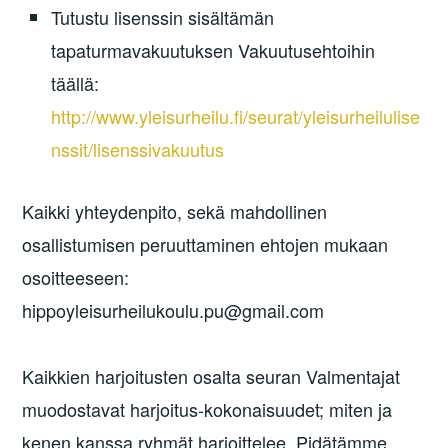
Tutustu lisenssin sisältämän
tapaturmavakuutuksen Vakuutusehtoihin
täällä:
http://www.yleisurheilu.fi/seurat/yleisurheilulise
nssit/lisenssivakuutus
Kaikki yhteydenpito, sekä mahdollinen
osallistumisen peruuttaminen ehtojen mukaan
osoitteeseen:
hippoyleisurheilukoulu.pu@gmail.com
Kaikkien harjoitusten osalta seuran Valmentajat
muodostavat harjoitus-kokonaisuudet; miten ja
kenen kanssa ryhmät harjoittelee. Pidätämme