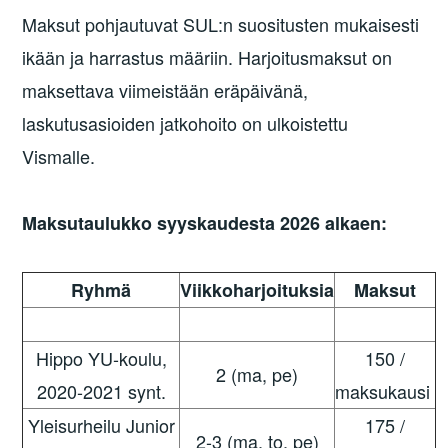
Maksut pohjautuvat SUL:n suositusten mukaisesti
ikään ja harrastus määriin. Harjoitusmaksut on
maksettava viimeistään eräpäivänä,
laskutusasioiden jatkohoito on ulkoistettu
Vismalle.
Maksutaulukko syyskaudesta
2026 alkaen:
Ryhmä
Viikkoharjoituksia
Maksut
Hippo YU-koulu,
150 /
2 (ma, pe)
2020-2021 synt.
maksukausi
Yleisurheilu Junior
175 /
2-3 (ma, to, pe)