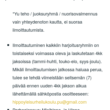
*Yu teho / juoksuryhmä / nuorisovalmennus
vain yhteydenoton kautta, ei suoraa
ilmoittautumista.
Ilmoittautuminen kaikkiin harjoitusryhmiin on
toistaiseksi voimassa oleva ja laskutetaan 4kk
jaksoissa (tammi-huhti, touko-elo, syys-joulu).
Mikäli ilmoittautumisen jatkossa haluaa perua,
tulee se tehdä viimeistään seitsemän (7)
päivää ennen uuden 4kk jakson alkua
lähettämällä sähköpostia osoitteeseen:
hippoyleisurheilukoulu.pu@gmail.com
Perhealennus: Minihippo- ja Hippo-