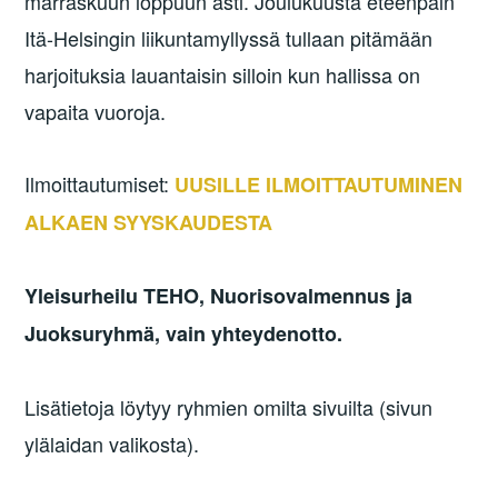
marraskuun loppuun asti. Joulukuusta eteenpäin
Itä-Helsingin liikuntamyllyssä tullaan pitämään
harjoituksia lauantaisin silloin kun hallissa on
vapaita vuoroja.
Ilmoittautumiset:
UUSILLE ILMOITTAUTUMINEN
ALKAEN SYYSKAUDESTA
Yleisurheilu TEHO, Nuorisovalmennus ja
Juoksuryhmä, vain yhteydenotto.
Lisätietoja löytyy ryhmien omilta sivuilta (sivun
ylälaidan valikosta).