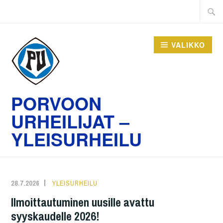
Hyppää
Haku:
sisältöön
VALIKKO
PORVOON
URHEILIJAT –
YLEISURHEILU
28.7.2026
YLEISURHEILU
Ilmoittautuminen uusille avattu
syyskaudelle 2026!